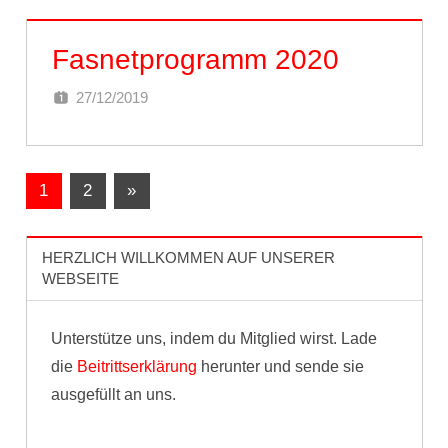
Fasnetprogramm 2020
27/12/2019
STABHALTEREIFREIAMT
Beitragsnavigation
Nächste
1
2
»
Beiträge
HERZLICH WILLKOMMEN AUF UNSERER
WEBSEITE
Unterstütze uns, indem du Mitglied wirst. Lade
die
Beitrittserklärung
herunter und sende sie
ausgefüllt an uns.